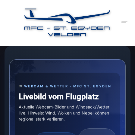
Links
Zur
überspringen
primären
Navigation
Tog
springen
nav
Zum
Inhalt
springen
WEBCAM & WETTER · MFC ST. EGYDEN
Livebild vom Flugplatz
Aktuelle Webcam-Bilder und Windsack/Wetter
live. Hinweis: Wind, Wolken und Nebel können
regional stark variieren.