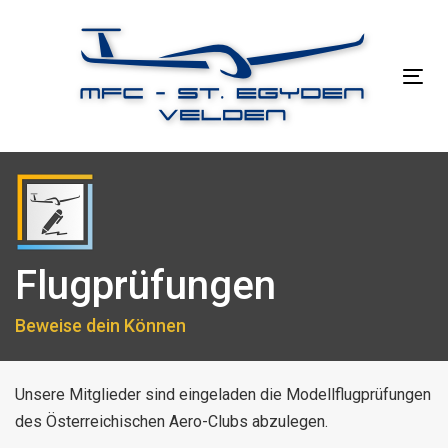
Links
Zur
überspringen
primären
Navigation
Tog
springen
nav
Zum
Inhalt
springen
Flugprüfungen
Beweise dein Können
Unsere Mitglieder sind eingeladen die Modellflugprüfungen
des Österreichischen Aero-Clubs abzulegen.