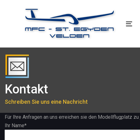
Links
Zur
überspringen
primären
Navigation
Tog
springen
nav
Zum
Inhalt
springen
Kontakt
Schreiben Sie uns eine Nachricht
Für Ihre Anfragen an uns erreichen sie den Modellflugplatz zu 
Ihr Name*