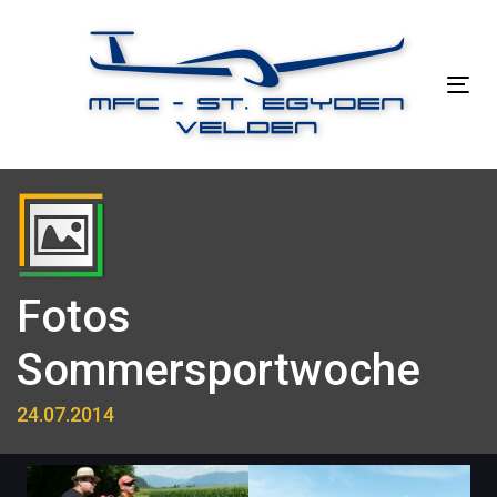
Links
Zur
überspringen
primären
Navigation
Tog
springen
nav
Zum
Inhalt
springen
Fotos
Sommersportwoche
24.07.2014